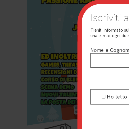
Iscriviti
Tieniti informato su
una e-mail ogni due 
Nome e Cogno
Ho letto