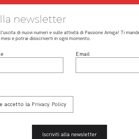
Spe
Cor
 alla newsletter
Ren
Gui
ll’uscita di nuovi numeri e sulle attività di Passione Amiga! Ti ma
mesi e potrai disiscriverti in ogni momento.
Int
Fed
me
Email
E i
new
Let
in distri
 e accetto la
Privacy Policy
48 pagine