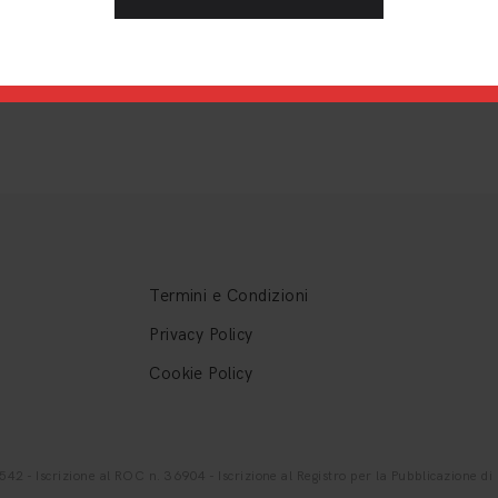
Termini e Condizioni
Privacy Policy
Cookie Policy
- Iscrizione al ROC n. 36904 - Iscrizione al Registro per la Pubblicazione di G