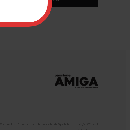
iornali e Periodici del Tribunale di Spoleto n. 936/2021 del