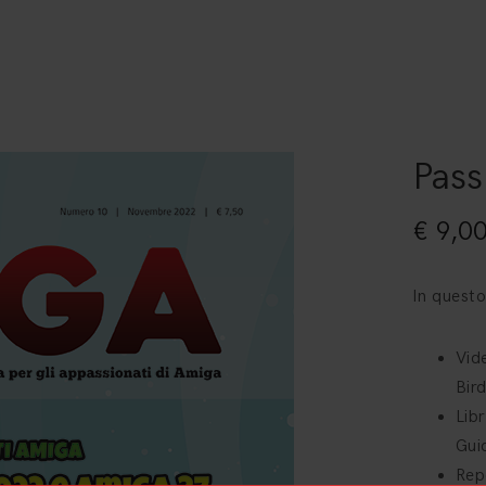
Pass
€
9,0
In quest
Vid
Bir
Lib
Gui
Rep