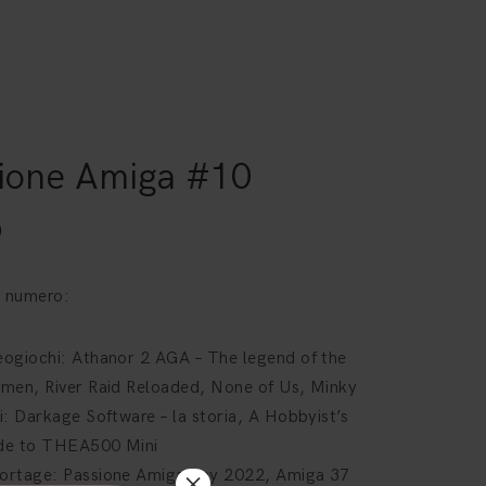
ione Amiga #10
0
o numero:
eogiochi: Athanor 2 AGA – The legend of the
dmen, River Raid Reloaded, None of Us, Minky
ri: Darkage Software – la storia, A Hobbyist’s
de to THEA500 Mini
×
ortage: Passione Amiga day 2022, Amiga 37