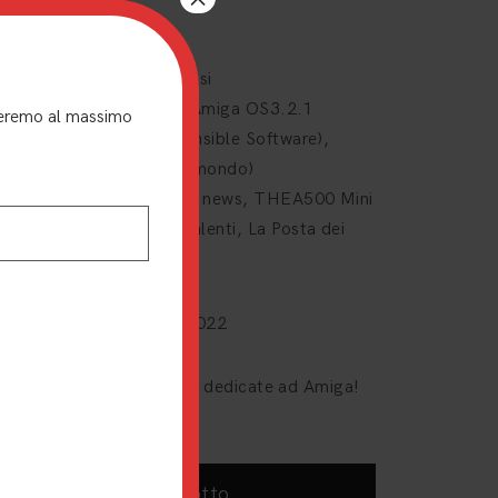
ciale CD32
so di Blender, parte 2
dering senza compromessi
da all’aggiornamento di Amiga OS3.2.1
nderemo al massimo
erviste con: Jon Hare (Sensible Software),
erico “Wiz” Croci (Simulmondo)
noltre: Games news, Tech news, THEA500 Mini
s, Scena demo, Nuovi Talenti, La Posta dei
tori
buzione dal 1 Novembre 2022
 A4 a colori interamente dedicate ad Amiga!
Acquista prodotto