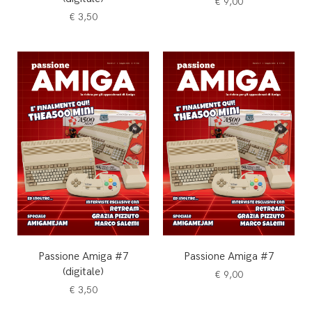
€
9,00
€
3,50
Passione Amiga #7
Passione Amiga #7
(digitale)
€
9,00
€
3,50