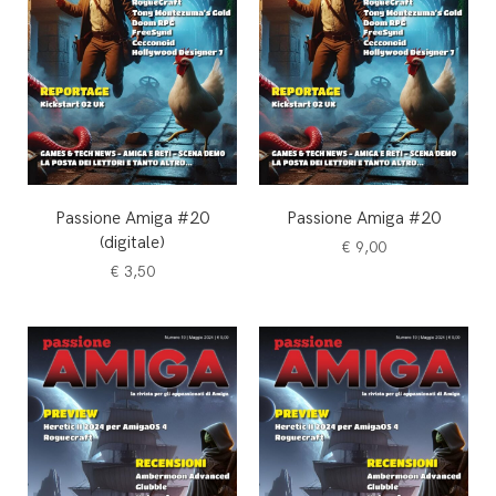
Passione Amiga #20
Passione Amiga #20
(digitale)
€
9,00
€
3,50