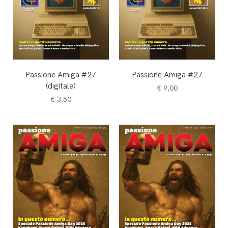
Passione Amiga #27
Passione Amiga #27
(digitale)
€
9,00
€
3,50