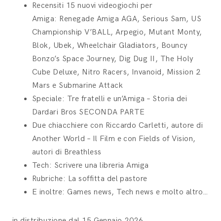
Recensiti 15 nuovi videogiochi per
Amiga:
Renegade Amiga AGA, Serious Sam, US
Championship V’BALL, Arpegio, Mutant Monty,
Blok, Ubek, Wheelchair Gladiators, Bouncy
Bonzo’s Space Journey, Dig Dug II, The Holy
Cube Deluxe, Nitro Racers, Invanoid, Mission 2
Mars e Submarine Attack
Speciale:
Tre fratelli e un’Amiga – Storia dei
Dardari Bros
SECONDA PARTE
Due chiacchiere con Riccardo Carletti, autore di
Another World – Il Film e con Fields of Vision,
autori di Breathless
Tech:
Scrivere una libreria Amiga
Rubriche: La soffitta del pastore
E inoltre: Games news, Tech news e molto altro…
in distribuzione dal 15 Gennaio 2026