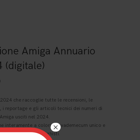
ione Amiga Annuario
 (digitale)
0
2024 che raccoglie tutte le recensioni, le
, i reportage e gli articoli tecnici dei numeri di
Amiga usciti nel 2024.
×
ne interamente a colori, un vademecum unico e
bile per tutti gli amighisti.