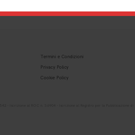
Termini e Condizioni
Privacy Policy
Cookie Policy
- Iscrizione al ROC n. 36904 - Iscrizione al Registro per la Pubblicazione di G