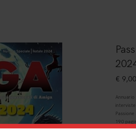
Pass
2024
€
9,0
Annuario 
interviste
Passione 
190 pagi
indispensa