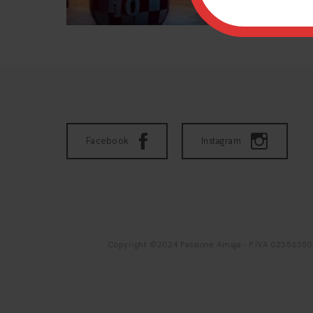
Facebook
Instagram
Copyright ©2024 Passione Amiga - P.IVA 02356350542 