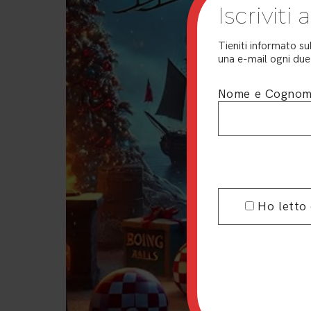
Iscriviti
Tieniti informato su
una e-mail ogni due 
Nome e Cogno
Ho letto