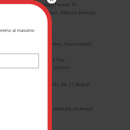
Pazz, Metal Gear e Amiga Forever 9!
erviste con: David Pleasance, Fabrizio Farenga,
nar Von Boehn
arezza ”uno di noi”?
nderemo al massimo
gaOS 3.2, finalmente qui!
noltre: Hardware, Scena demo, Nuovi talenti,
Posta dei Lettori
sentazione Passione Amiga Day
piccolo omaggio fisico all’interno!
buzione tramite abbonamento dal 21 Giugno
 A4 a colori interamente dedicate ad Amiga!