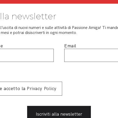
Art
Int
 alla newsletter
Gun
Cap
ll’uscita di nuovi numeri e sulle attività di Passione Amiga! Ti ma
mesi e potrai disiscriverti in ogni momento.
Ami
E i
me
Email
La 
Pre
Un 
in distri
2021
 e accetto la
Privacy Policy
32 pagine
Ristampa