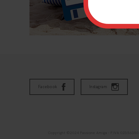
Facebook
Instagram
Copyright ©2024 Passione Amiga - P.IVA 02356350542 