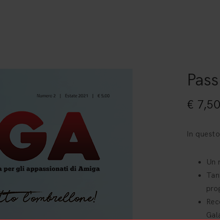
Pass
€
7,5
In quest
Un 
Tan
pro
Rec
Gal