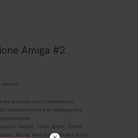
ione Amiga #2
0
o numero:
mare di novità sotto l’ombrellone!
te, tantissime novità su videogiochi e
grammazione!
ensioni: Inviyya, Turbo Sprint, Putter,
×
actica, Wrong Way Driver, Dodgy Rocks,